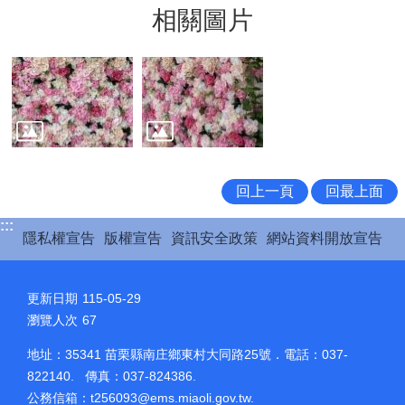
相關圖片
回上一頁
回最上面
:::
隱私權宣告
版權宣告
資訊安全政策
網站資料開放宣告
更新日期
115-05-29
瀏覽人次
67
地址：35341 苗栗縣南庄鄉東村大同路25號．電話：037-
822140. 傳真：037-824386.
公務信箱：
t256093@ems.miaoli.gov.tw
.